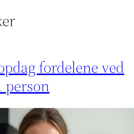
ker
 opdag fordelene ved
1 person