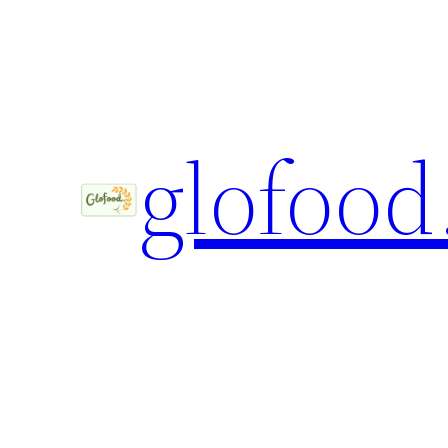
Spring
til
indhold
glofood