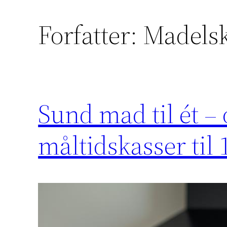
Forfatter:
Madels
Sund mad til ét –
måltidskasser til 