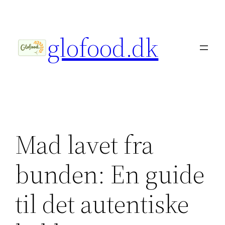
Spring
til
glofood.dk
indhold
Mad lavet fra
bunden: En guide
til det autentiske